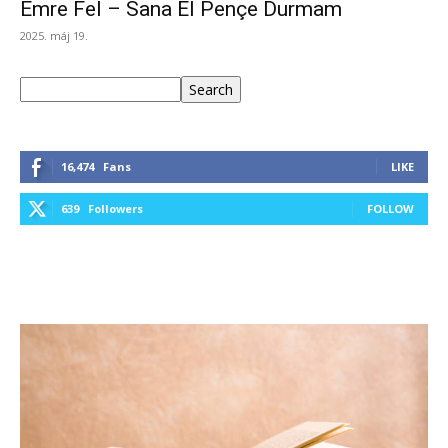
Emre Fel – Sana El Pençe Durmam
2025. máj 19.
Keresés
Search
16,474
Fans
LIKE
639
Followers
FOLLOW