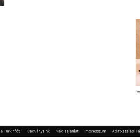
Re
 Türkinfót!
Kiadványaink
Médiaajánlat
Impresszum
Adatkezelési Tá