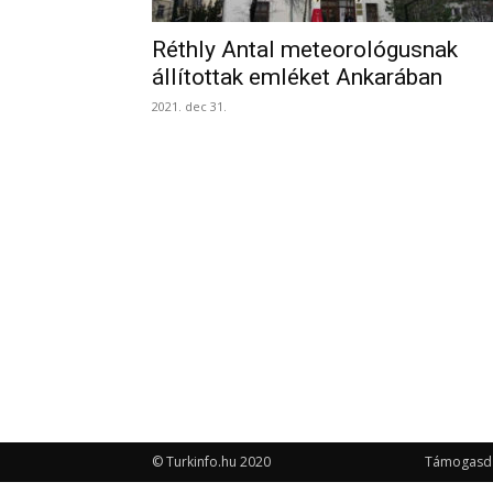
Réthly Antal meteorológusnak
állítottak emléket Ankarában
2021. dec 31.
© Turkinfo.hu 2020
Támogasd a