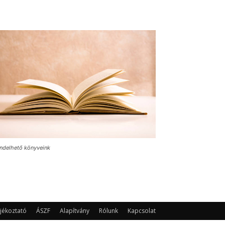
ndelhető könyveink
jékoztató
ÁSZF
Alapítvány
Rólunk
Kapcsolat