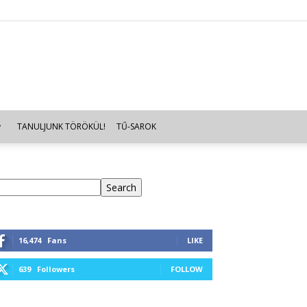
TANULJUNK TÖRÖKÜL!
TŰ-SAROK
eresés
Search
16,474
Fans
LIKE
639
Followers
FOLLOW