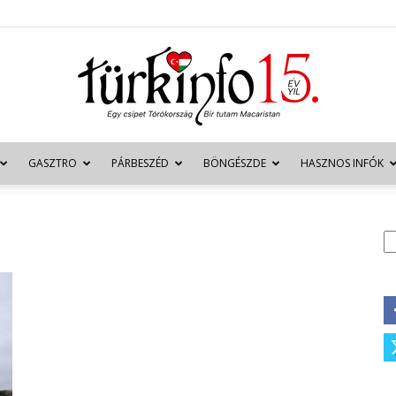
GASZTRO
PÁRBESZÉD
BÖNGÉSZDE
HASZNOS INFÓK
Türkinfo
K