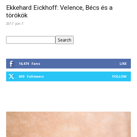
Ekkehard Eickhoff: Velence, Bécs és a
törökök
2017. jún 7.
Keresés
Search
16,474
Fans
LIKE
639
Followers
FOLLOW