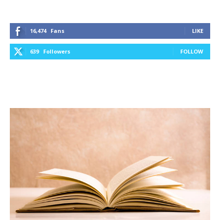
16,474
Fans
LIKE
639
Followers
FOLLOW