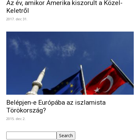
Az év, amikor Amerika kiszorult a Közel-
Keletről
2017. dec 31.
Belépjen-e Európába az iszlamista
Törökország?
2015. dec 2.
Keresés
Search