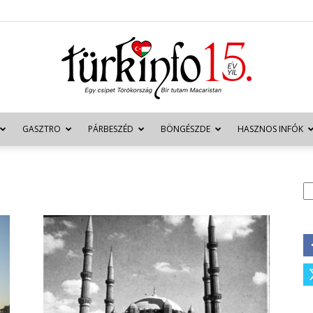
GASZTRO
PÁRBESZÉD
BÖNGÉSZDE
HASZNOS INFÓK
Türkinfo
K