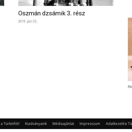
Oszmán dzsámik 3. rész
2019. jan 25.
Re
 Türkinfót!
Kiadványaink
Médiaajánlat
Impresszum
Adatkezelési Tá