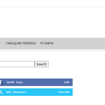
TANULJUNK TÖRÖKÜL!
TŰ-SAROK
eresés
Search
16,474
Fans
LIKE
639
Followers
FOLLOW