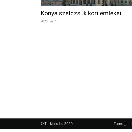
Konya szeldzsuk kori emlékei
2020. jan 10.
© Turkinfo.hu 2020
Támogasd a