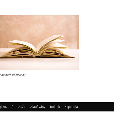
ndelhető könyveink
jékoztató
ÁSZF
Alapítvány
Rólunk
Kapcsolat