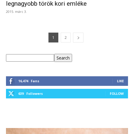
legnagyobb török kori emléke
2015. márc 3.
1
2
Keresés
Search
16,474
Fans
LIKE
639
Followers
FOLLOW