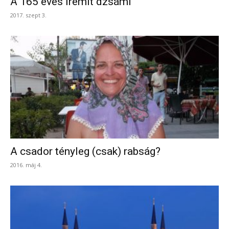
A 165 éves İremit dzsámi
2017. szept 3.
A csador tényleg (csak) rabság?
2016. máj 4.