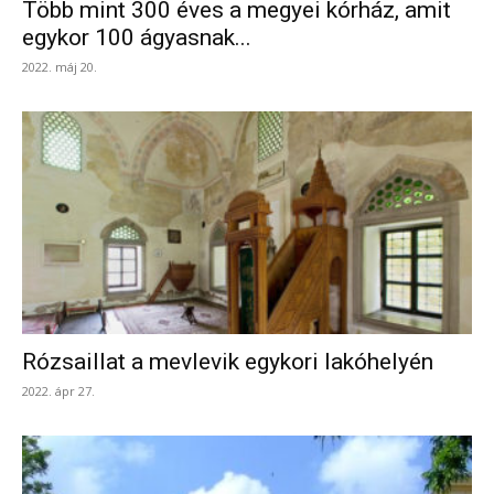
Több mint 300 éves a megyei kórház, amit
egykor 100 ágyasnak...
2022. máj 20.
Rózsaillat a mevlevik egykori lakóhelyén
2022. ápr 27.