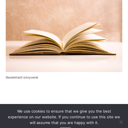
Rendelhető könyveink
Támogasd a Türkinfót!
Kiadványaink
Médiaajánlat
We use cookies to ensure that we give you the best
Impresszum
Adatkezelési Tájékoztató
ÁSZF
Alapítvány
experience on our website. If you continue to use this site we
will assume that you are happy with it.
Rólunk
Kapcsolat