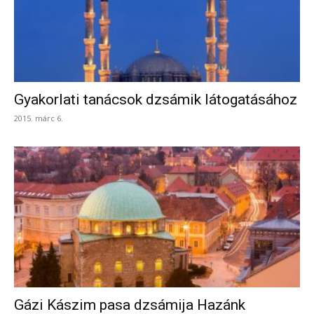
Gyakorlati tanácsok dzsámik látogatásához
2015. márc 6.
Gázi Kászim pasa dzsámija Hazánk