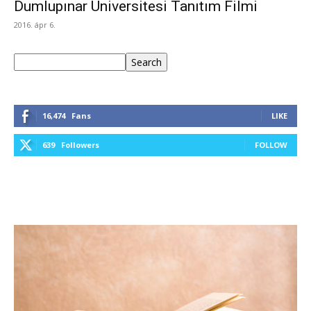
Dumlupınar Üniversitesi Tanıtım Filmi
2016. ápr 6.
Keresés
Search
16,474
Fans
LIKE
639
Followers
FOLLOW