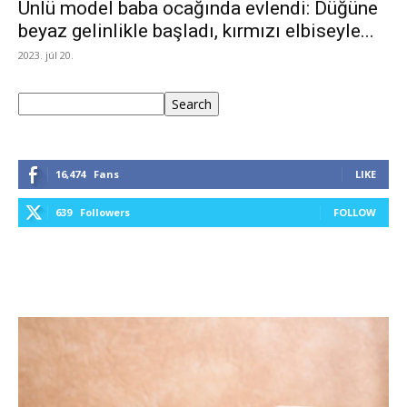
Ünlü model baba ocağında evlendi: Düğüne
beyaz gelinlikle başladı, kırmızı elbiseyle...
2023. júl 20.
Keresés
Search
16,474
Fans
LIKE
639
Followers
FOLLOW