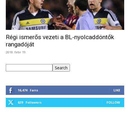
Régi ismerős vezeti a BL-nyolcaddöntők
rangadóját
2018. febr 19.
Keresés
Search
16,474
Fans
LIKE
639
Followers
FOLLOW