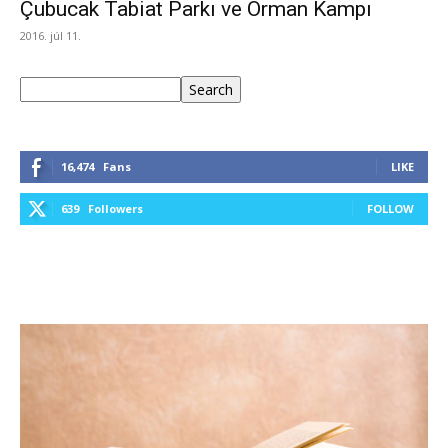
Çubucak Tabiat Parkı ve Orman Kampı
2016. júl 11.
Keresés
Search
16,474
Fans
LIKE
639
Followers
FOLLOW