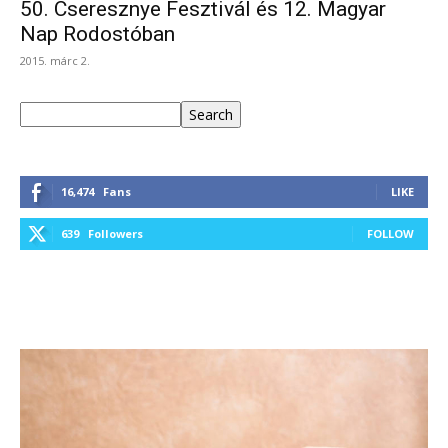
50. Cseresznye Fesztivál és 12. Magyar
Nap Rodostóban
2015. márc 2.
Keresés
Search
16,474
Fans
LIKE
639
Followers
FOLLOW