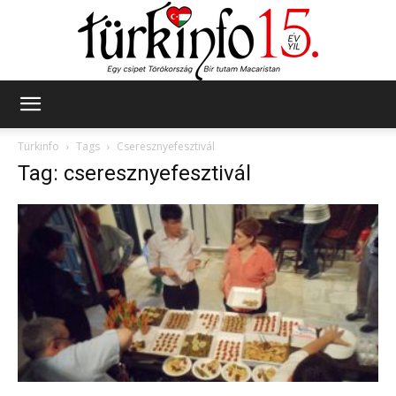
Türkinfo
Türkinfo
Tags
Cseresznyefesztivál
Tag: cseresznyefesztivál