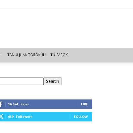
TANULJUNK TÖRÖKÜL!
TŰ-SAROK
eresés
Search
16,474
Fans
LIKE
639
Followers
FOLLOW