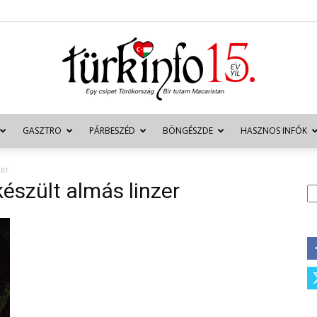
GASZTRO
PÁRBESZÉD
BÖNGÉSZDE
HASZNOS INFÓK
Türkinfo
zer
észült almás linzer
K