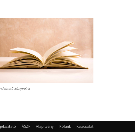
ndelhető könyveink
jékoztató
ÁSZF
Alapítvány
Rólunk
Kapcsolat