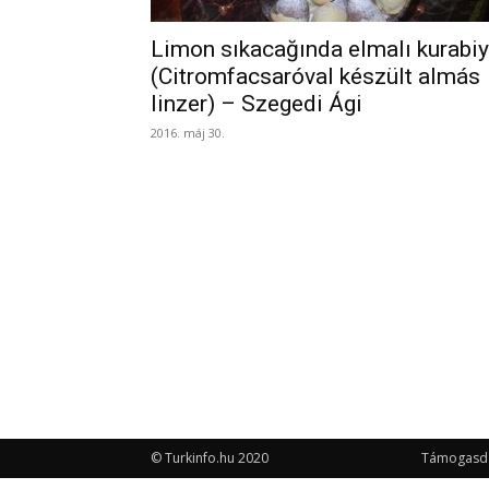
Limon sıkacağında elmalı kurabi
(Citromfacsaróval készült almás
linzer) – Szegedi Ági
2016. máj 30.
© Turkinfo.hu 2020
Támogasd a