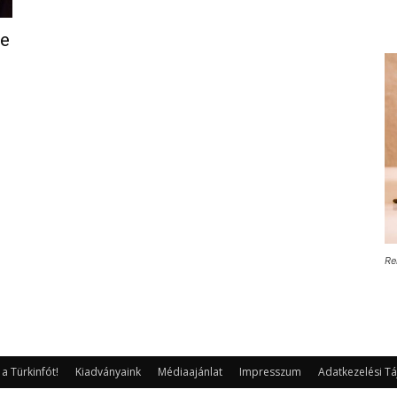
ye
Re
 Türkinfót!
Kiadványaink
Médiaajánlat
Impresszum
Adatkezelési Tá