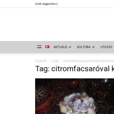
2026. augusztus 7.
AKTUÁLIS
KULTÚRA
UTAZÁS
Türkinfo
Tags
Citromfacsaróval készült almás lin
Tag: citromfacsaróval k