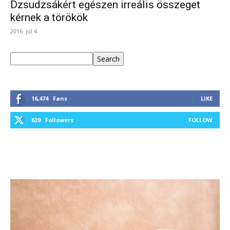
Dzsudzsákért egészen irreális összeget
kérnek a törökök
2016. júl 4.
Keresés
Search
16,474
Fans
LIKE
639
Followers
FOLLOW