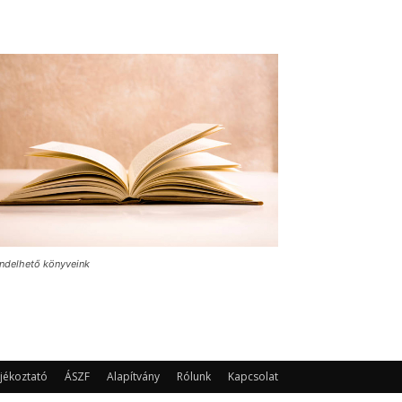
ndelhető könyveink
jékoztató
ÁSZF
Alapítvány
Rólunk
Kapcsolat