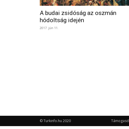
A budai zsidóság az oszmán
hódoltság idején
2017. jún 11.
© Turkinfo.hu 2020
Támogasd a