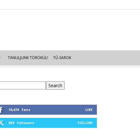
TANULJUNK TÖRÖKÜL!
TŰ-SAROK
eresés
Search
16,474
Fans
LIKE
639
Followers
FOLLOW