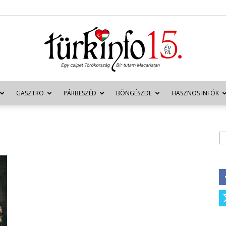
GASZTRO
PÁRBESZÉD
BÖNGÉSZDE
HASZNOS INFÓK
Türkinfo
K