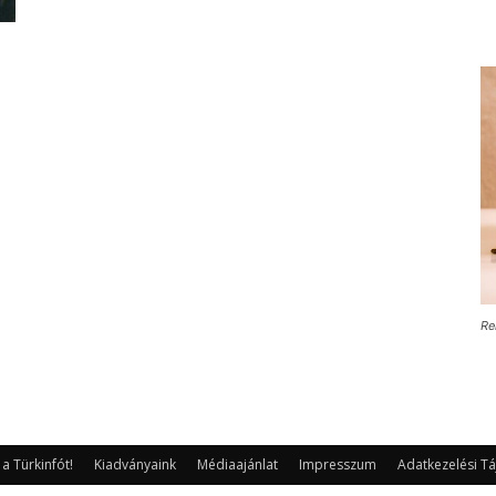
Re
 Türkinfót!
Kiadványaink
Médiaajánlat
Impresszum
Adatkezelési Tá