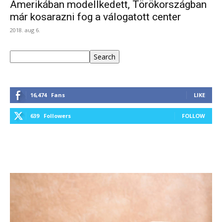
Amerikában modellkedett, Törökországban
már kosarazni fog a válogatott center
2018. aug 6.
Keresés
Search
16,474
Fans
LIKE
639
Followers
FOLLOW