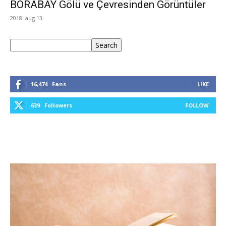
BORABAY Gölü ve Çevresinden Görüntüler
2018. aug 13.
Keresés
Search
16,474
Fans
LIKE
639
Followers
FOLLOW