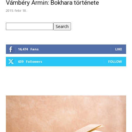
Vámbéry Ármin: Bokhara története
2015. febr 18.
Keresés
Search
16,474
Fans
LIKE
639
Followers
FOLLOW