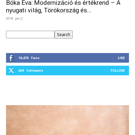
Bóka Éva: Modernizáció és értékrend – A
nyugati világ, Törökország és...
2018. jan 2.
Keresés
Search
16,474
Fans
LIKE
639
Followers
FOLLOW