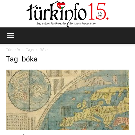
Türkinfo
Türkinfo
Tags
Bóka
Tag: bóka