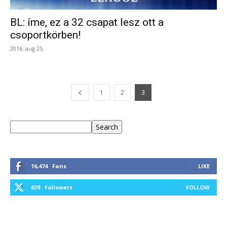
BL: íme, ez a 32 csapat lesz ott a
csoportkörben!
2016. aug 25.
1
2
3
Keresés
Search
16,474
Fans
LIKE
639
Followers
FOLLOW