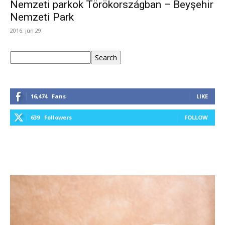
Nemzeti parkok Törökországban – Beyşehir
Nemzeti Park
2016. jún 29.
Keresés
Search
16,474
Fans
LIKE
639
Followers
FOLLOW