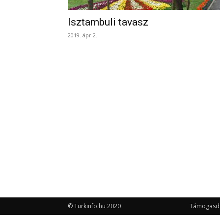
Isztambuli tavasz
2019. ápr 2.
© Turkinfo.hu 2020
Támogasd a