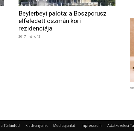
Beylerbeyi palota: a Boszporusz
elfeledett oszmán kori
rezidenciája
2017. márc 13.
Re
 Türkinfót!
Kiadványaink
Médiaajánlat
Impresszum
Adatkezelési Tá