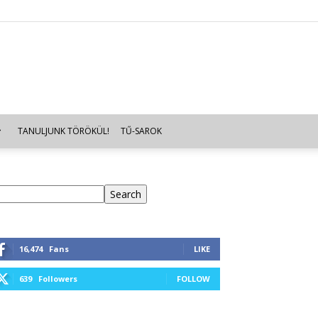
TANULJUNK TÖRÖKÜL!
TŰ-SAROK
eresés
Search
16,474
Fans
LIKE
639
Followers
FOLLOW