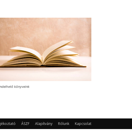
ndelhető könyveink
jékoztató
ÁSZF
Alapítvány
Rólunk
Kapcsolat