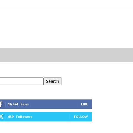
eresés
Search
16,474
Fans
LIKE
639
Followers
FOLLOW