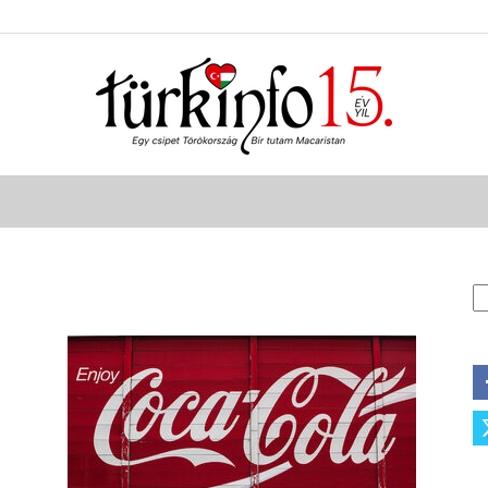
Türkinfo
K