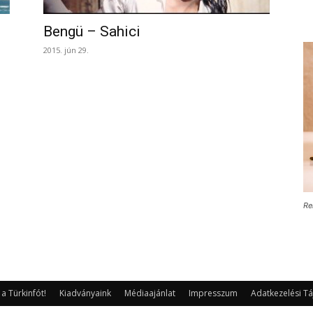
Bengü – Sahici
2015. jún 29.
Re
 Türkinfót!
Kiadványaink
Médiaajánlat
Impresszum
Adatkezelési Tá