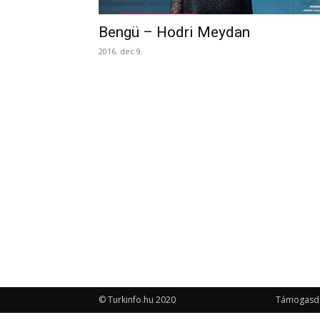
Bengü – Hodri Meydan
2016. dec 9.
© Turkinfo.hu 2020
Támogasd a