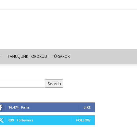
TANULJUNK TÖRÖKÜL!
TŰ-SAROK
eresés
Search
16,474
Fans
LIKE
639
Followers
FOLLOW