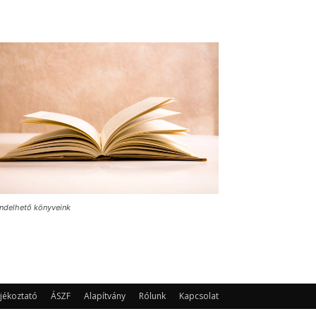
ndelhető könyveink
jékoztató
ÁSZF
Alapítvány
Rólunk
Kapcsolat