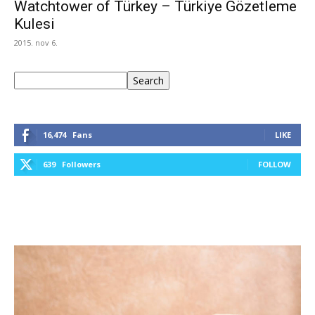
Watchtower of Türkey – Türkiye Gözetleme
Kulesi
2015. nov 6.
Keresés
Search
16,474
Fans
LIKE
639
Followers
FOLLOW