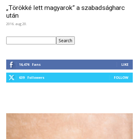
„Törökké lett magyarok” a szabadságharc
után
2016. aug 20.
Keresés
Search
16,474
Fans
LIKE
639
Followers
FOLLOW