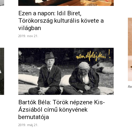
Ezen a napon: Idil Biret,
Törökország kulturális követe a
világban
2019. nov 21.
Re
Bartók Béla: Török népzene Kis-
Ázsiából című könyvének
bemutatója
2019. máj 21.