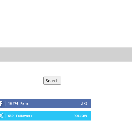
eresés
Search
16,474
Fans
LIKE
639
Followers
FOLLOW