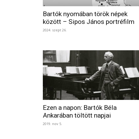
Bartók nyomában török népek
között – Sipos János portréfilm
2024. szept 26.
Ezen a napon: Bartók Béla
Ankarában töltött napjai
2019. nov 5.