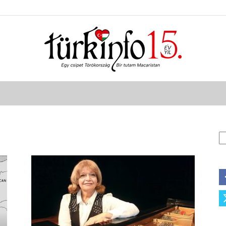
Türkinfo
K