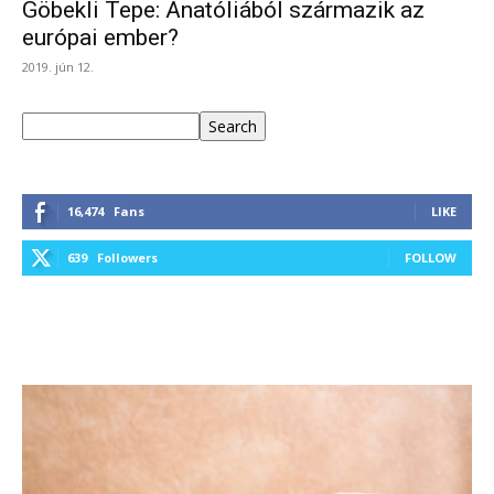
Göbekli Tepe: Anatóliából származik az
európai ember?
2019. jún 12.
Keresés
Search
16,474
Fans
LIKE
639
Followers
FOLLOW