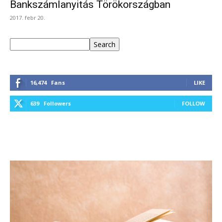
Bankszámlanyitás Törökországban
2017. febr 20.
Keresés
Search
16,474
Fans
LIKE
639
Followers
FOLLOW