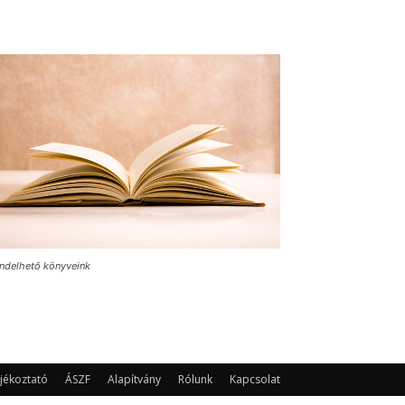
ndelhető könyveink
jékoztató
ÁSZF
Alapítvány
Rólunk
Kapcsolat