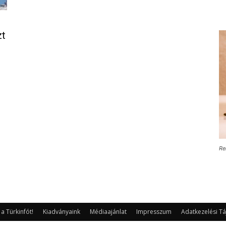
zt
Re
 Türkinfót!
Kiadványaink
Médiaajánlat
Impresszum
Adatkezelési Tá