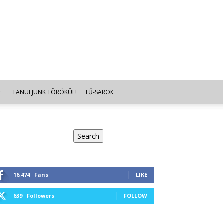
TANULJUNK TÖRÖKÜL!
TŰ-SAROK
eresés
Search
16,474
Fans
LIKE
639
Followers
FOLLOW