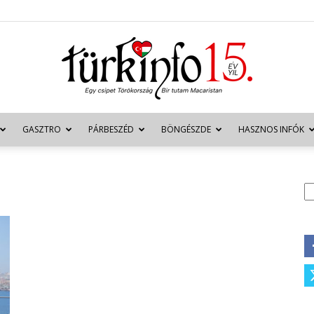
GASZTRO
PÁRBESZÉD
BÖNGÉSZDE
HASZNOS INFÓK
Türkinfo
K