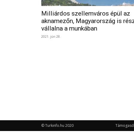
Milliárdos szellemváros épül az
aknamezőn, Magyarország is rés
vállalna a munkában
2021. jún 28.
© Turkinfo.hu 2020
Támogasd a