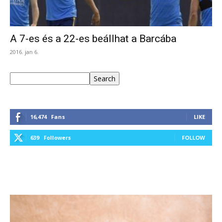
A 7-es és a 22-es beállhat a Barcába
2016. jan 6.
Keresés
Search
16,474
Fans
LIKE
639
Followers
FOLLOW