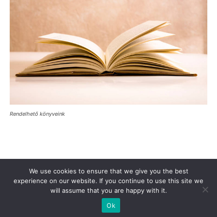
Rendelhető könyveink
Támogasd a Türkinfót!
Kiadványaink
Médiaajánlat
We use cookies to ensure that we give you the best
experience on our website. If you continue to use this site we
Impresszum
Adatkezelési Tájékoztató
ÁSZF
Alapítvány
will assume that you are happy with it.
Rólunk
Kapcsolat
Ok
© Turkinfo.hu 2020