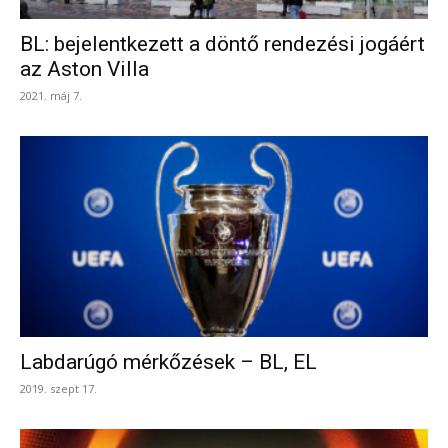
BL: bejelentkezett a döntő rendezési jogáért
az Aston Villa
2021. máj 7.
Labdarúgó mérkőzések – BL, EL
2019. szept 17.