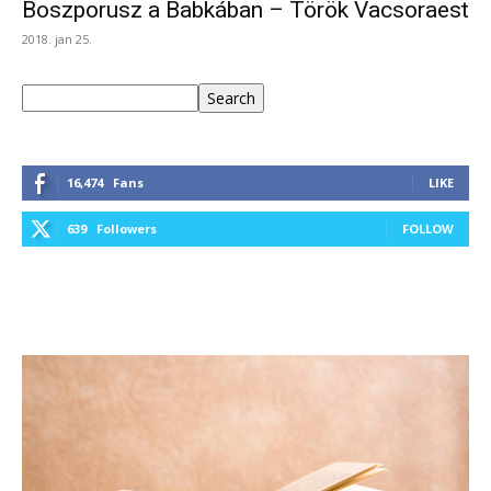
Boszporusz a Babkában – Török Vacsoraest
2018. jan 25.
Keresés
Search
16,474
Fans
LIKE
639
Followers
FOLLOW