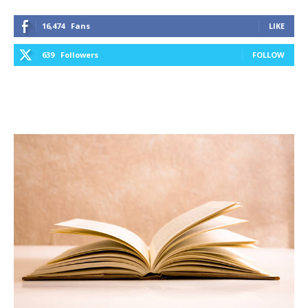
16,474
Fans
LIKE
639
Followers
FOLLOW