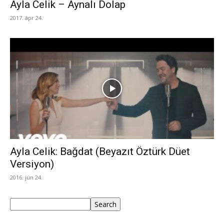
Ayla Celik – Aynalı Dolap
2017. ápr 24.
Ayla Celik: Bağdat (Beyazıt Öztürk Düet
Versiyon)
2016. jún 24.
Keresés
Search