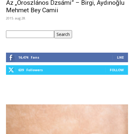
Az „Oroszlános Dzsámi” – Birgi, Aydınoğlu
Mehmet Bey Camii
2015. aug 28.
Keresés
Search
16,474
Fans
LIKE
639
Followers
FOLLOW