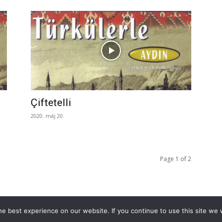
Çiftetelli
2020. máj 20.
Page 1 of 2
e best experience on our website. If you continue to use this site we w
 Türkinfót!
Kiadványaink
Médiaajánlat
Impresszum
Adatkezelési Tá