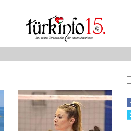
Türkinfo
K