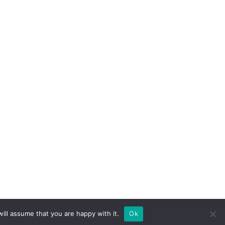
ill assume that you are happy with it.
Ok
jékoztató
ÁSZF
Alapítvány
Rólunk
Kapcsolat