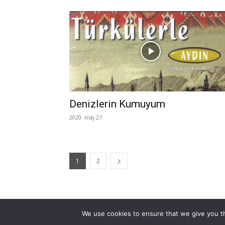
Denizlerin Kumuyum
2020. máj 27.
1
2
We use cookies to ensure that we give you th
© Turkinfo.hu 2020
Támogasd a