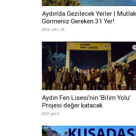
Aydın’da Gezilecek Yerler | Mutla
Görmeniz Gereken 31 Yer!
2024. márc 18.
Aydın Fen Lisesi’nin ‘Bilim Yolu’
Projesi değer katacak
2022. jan 4.