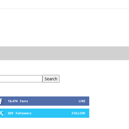
eresés
Search
16,474
Fans
LIKE
639
Followers
FOLLOW