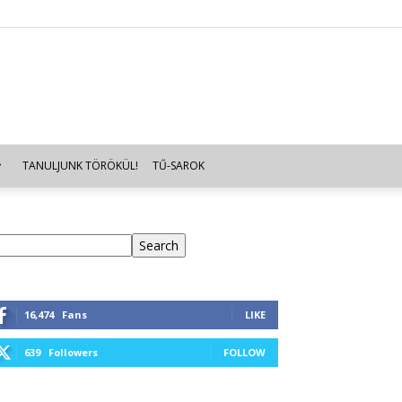
TANULJUNK TÖRÖKÜL!
TŰ-SAROK
eresés
Search
16,474
Fans
LIKE
639
Followers
FOLLOW