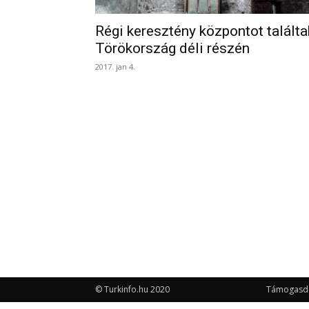
Régi keresztény központot találta
Törökország déli részén
2017. jan 4.
© Turkinfo.hu 2020
Támogasd a