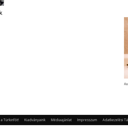
k
Re
 Türkinfót!
Kiadványaink
Médiaajánlat
Impresszum
Adatkezelési Tá