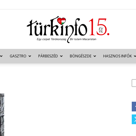
GASZTRO
PÁRBESZÉD
BÖNGÉSZDE
HASZNOS INFÓK
Türkinfo
K