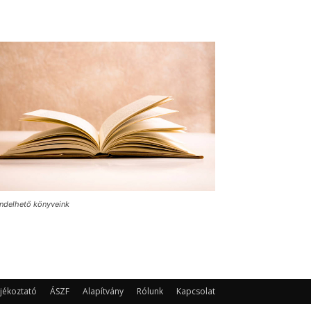
ndelhető könyveink
jékoztató
ÁSZF
Alapítvány
Rólunk
Kapcsolat