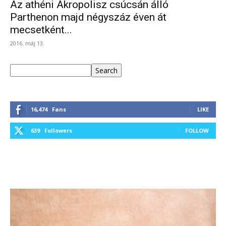
Az athéni Akropolisz csúcsán álló
Parthenon majd négyszáz éven át
mecsetként...
2016. máj 13.
Keresés
Search
16,474
Fans
LIKE
639
Followers
FOLLOW