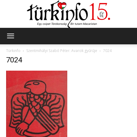
Türkinfo
Türkinfo
Szentmihályi Szabó Péter: Avarok gyűrűje
7024
7024