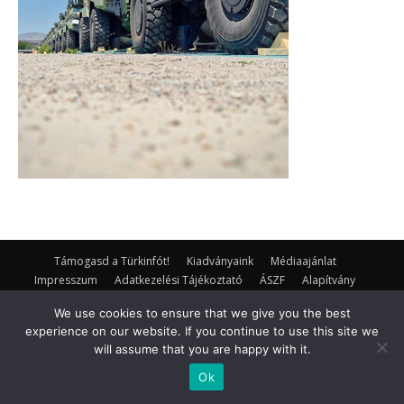
Támogasd a Türkinfót!
Kiadványaink
Médiaajánlat
Impresszum
Adatkezelési Tájékoztató
ÁSZF
Alapítvány
Rólunk
Kapcsolat
We use cookies to ensure that we give you the best
© Turkinfo.hu 2020
experience on our website. If you continue to use this site we
will assume that you are happy with it.
Ok