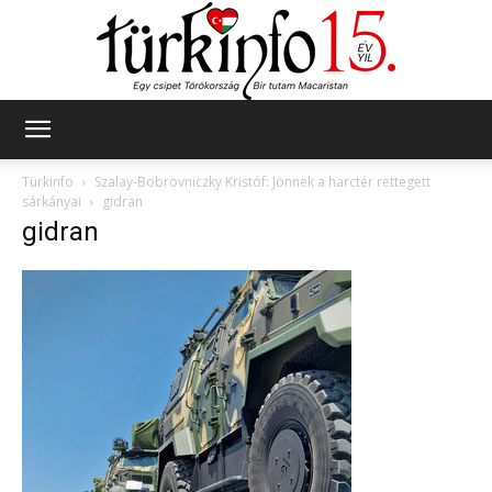
Türkinfo
Türkinfo
Szalay-Bobrovniczky Kristóf: Jönnek a harctér rettegett
sárkányai
gidran
gidran