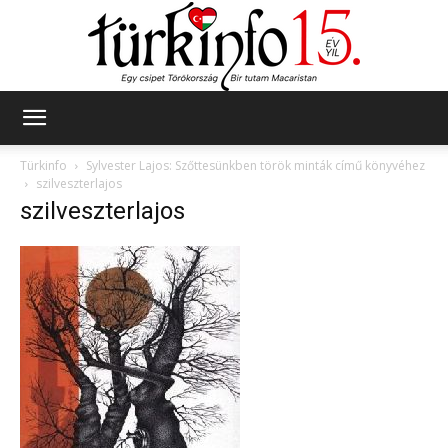
Türkinfo
Türkinfo
Sylvester Lajos: Szőttesünkben török minták című könyvéhez
szilveszterlajos
szilveszterlajos