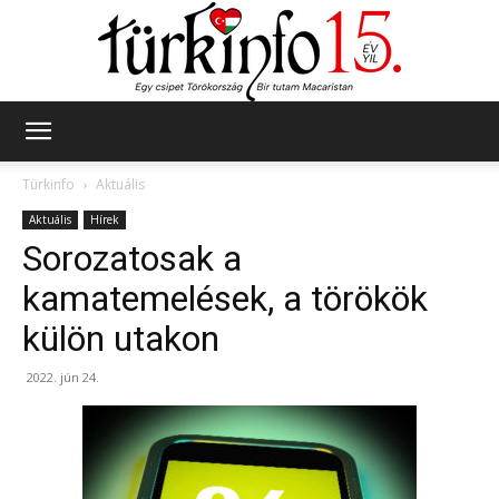
Türkinfo
Türkinfo
Aktuális
Aktuális
Hírek
Sorozatosak a
kamatemelések, a törökök
külön utakon
2022. jún 24.