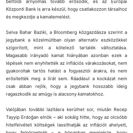
belföldi árnyomás tovább erősödik, és az Európai
Központi Bank is arra készül, hogy csatlakozzon társaihoz
és megkezdje a kamatemelést.
Selva Bahar Baziki, a Bloomberg közgazdásza szerint a
jegybank a közelmúltban olyan alternatív eszközökkel
szigorított, mint a kötelező tartalék változtatása.
Magasabb irányadó kamat hiányában azonban ezek a
lépések nem enyhítették az inflációs várakozásokat, nem
gyakoroltak tartós hatást a fogyasztói árakra, és nem
erősítették meg a lírát sem. Ráadásul a kockázat nem
csak abban rejlik, hogy a jegybank hosszabb ideig
ragaszkodik az amúgy is alacsony kamatokhoz.
Valójában további lazításra kerülhet sor, miután Recep
Tayyip Erdoğan elnök – aki sokáig hitte, hogy az olcsóbb
hitelfelvételi költségek lassíthatják az inflációt ahelyett,
hogy felpörgetnék – e hónapban megígérte, hogy