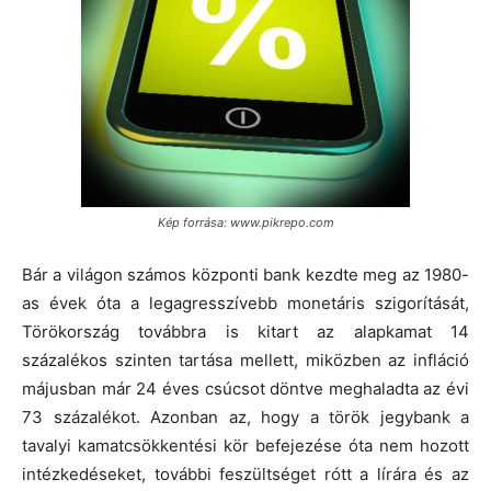
Kép forrása: www.pikrepo.com
Bár a világon számos központi bank kezdte meg az 1980-
as évek óta a legagresszívebb monetáris szigorítását,
Törökország továbbra is kitart az alapkamat 14
százalékos szinten tartása mellett, miközben az infláció
májusban már 24 éves csúcsot döntve meghaladta az évi
73 százalékot. Azonban az, hogy a török jegybank a
tavalyi kamatcsökkentési kör befejezése óta nem hozott
intézkedéseket, további feszültséget rótt a lírára és az