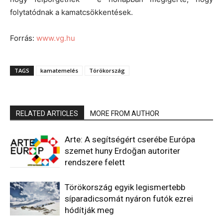
folytatódnak a kamatcsökkentések.
Forrás:
www.vg.hu
TAGS
kamatemelés
Törökország
RELATED ARTICLES
MORE FROM AUTHOR
Arte: A segítségért cserébe Európa
szemet huny Erdoğan autoriter
rendszere felett
Törökország egyik legismertebb
síparadicsomát nyáron futók ezrei
hódítják meg