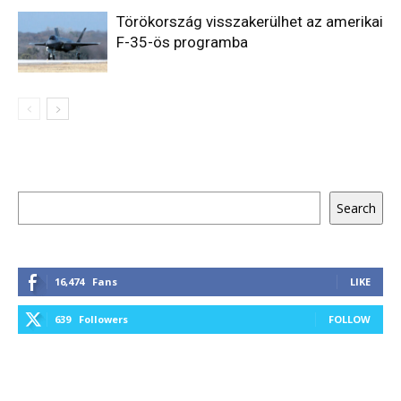
Törökország visszakerülhet az amerikai
F-35-ös programba
Keresés
Search
16,474
Fans
LIKE
639
Followers
FOLLOW