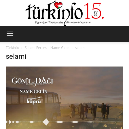
Türkinfo
Türkinfo
Selami Ferses – Name Gelin
selami
selami