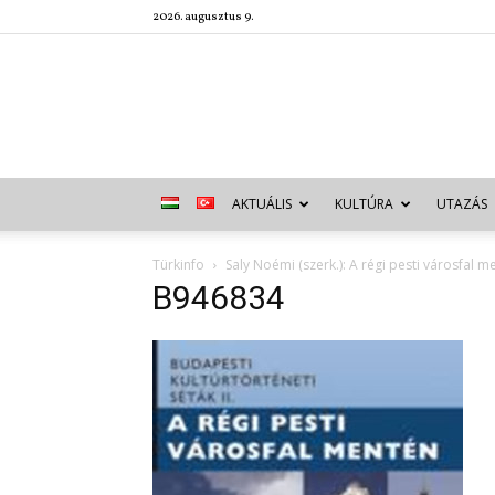
2026. augusztus 9.
AKTUÁLIS
KULTÚRA
UTAZÁS
Türkinfo
Saly Noémi (szerk.): A régi pesti városfal m
B946834