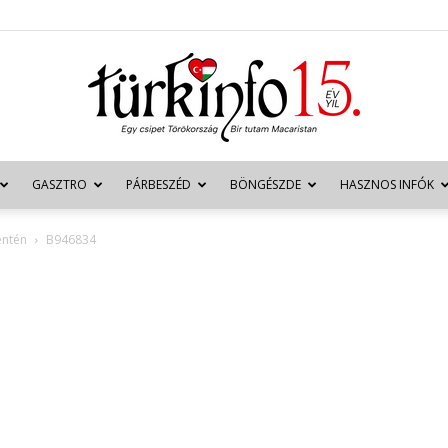
GASZTRO
PÁRBESZÉD
BÖNGÉSZDE
HASZNOS INFÓK
Türkinfo
entén
B946834