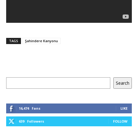
TAGS
Şahindere Kanyonu
Keresés
Search
16,474
Fans
LIKE
639
Followers
FOLLOW