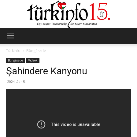
Türkinfo
Türkinfo
Böngészde
Böngészde
Videók
Şahindere Kanyonu
2024. ápr 5.