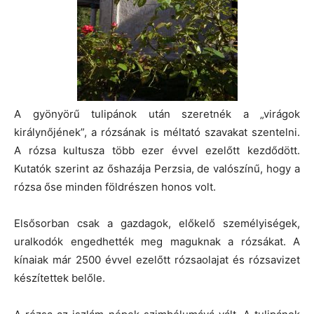
A gyönyörű tulipánok után szeretnék a „virágok
királynőjének”, a rózsának is méltató szavakat szentelni.
A rózsa kultusza több ezer évvel ezelőtt kezdődött.
Kutatók szerint az őshazája Perzsia, de valószínű, hogy a
rózsa őse minden földrészen honos volt.
Elsősorban csak a gazdagok, előkelő személyiségek,
uralkodók engedhették meg maguknak a rózsákat. A
kínaiak már 2500 évvel ezelőtt rózsaolajat és rózsavizet
készítettek belőle.