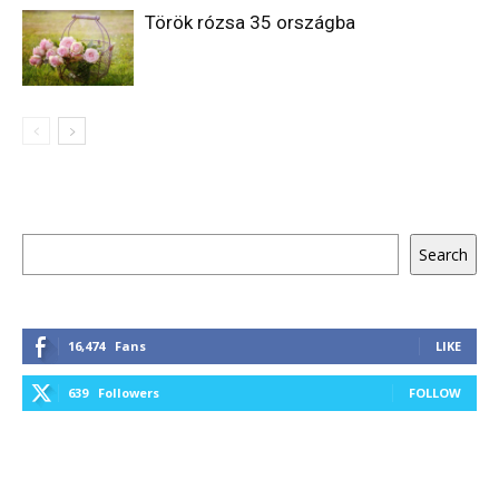
Török rózsa 35 országba
Keresés
Search
16,474
Fans
LIKE
639
Followers
FOLLOW