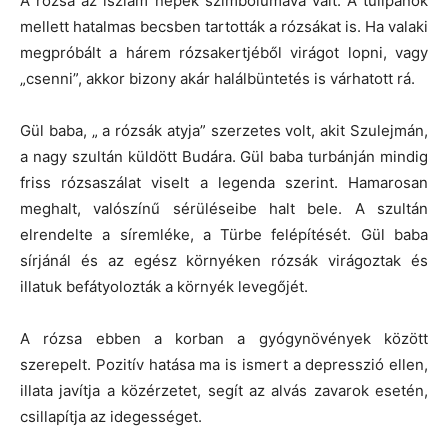
A rózsa az iszlám népek szimbólumává vált. A tulipánok
mellett hatalmas becsben tartották a rózsákat is. Ha valaki
megpróbált a hárem rózsakertjéből virágot lopni, vagy
„csenni”, akkor bizony akár halálbüntetés is várhatott rá.
Gül baba, „ a rózsák atyja” szerzetes volt, akit Szulejmán,
a nagy szultán küldött Budára. Gül baba turbánján mindig
friss rózsaszálat viselt a legenda szerint. Hamarosan
meghalt, valószínű sérüléseibe halt bele. A szultán
elrendelte a síremléke, a Türbe felépítését. Gül baba
sírjánál és az egész környéken rózsák virágoztak és
illatuk befátyolozták a környék levegőjét.
A rózsa ebben a korban a gyógynövények között
szerepelt. Pozitív hatása ma is ismert a depresszió ellen,
illata javítja a közérzetet, segít az alvás zavarok esetén,
csillapítja az idegességet.