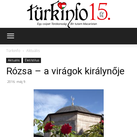
Türkinfo
Türkinfo
Aktuális
Aktuális
Élet/stílus
Rózsa – a virágok királynője
2016. máj 9.