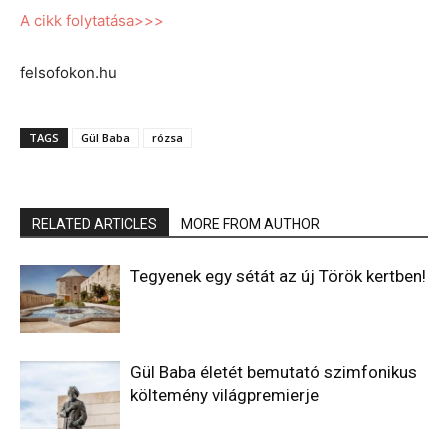
A cikk folytatása>>>
felsofokon.hu
TAGS
Gül Baba
rózsa
RELATED ARTICLES
MORE FROM AUTHOR
Tegyenek egy sétát az új Török kertben!
Gül Baba életét bemutató szimfonikus
költemény világpremierje