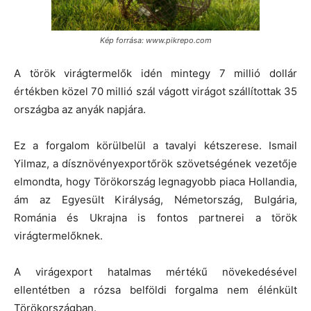
Kép forrása: www.pikrepo.com
A török virágtermelők idén mintegy 7 millió dollár
értékben közel 70 millió szál vágott virágot szállítottak 35
országba az anyák napjára.
Ez a forgalom körülbelül a tavalyi kétszerese. Ismail
Yilmaz, a dísznövényexportőrök szövetségének vezetője
elmondta, hogy Törökország legnagyobb piaca Hollandia,
ám az Egyesült Királyság, Németország, Bulgária,
Románia és Ukrajna is fontos partnerei a török
virágtermelőknek.
A virágexport hatalmas mértékű növekedésével
ellentétben a rózsa belföldi forgalma nem élénkült
Törökországban.