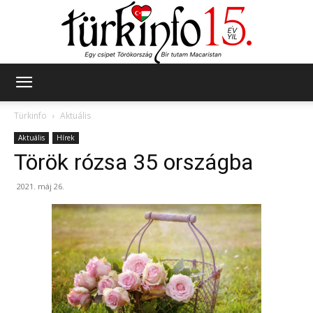
Türkinfo
Türkinfo
Aktuális
Aktuális
Hírek
Török rózsa 35 országba
2021. máj 26.