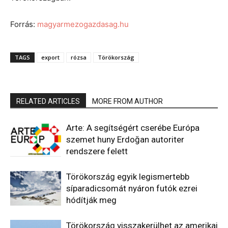
Forrás:
magyarmezogazdasag.hu
TAGS
export
rózsa
Törökország
RELATED ARTICLES
MORE FROM AUTHOR
Arte: A segítségért cserébe Európa
szemet huny Erdoğan autoriter
rendszere felett
Törökország egyik legismertebb
síparadicsomát nyáron futók ezrei
hódítják meg
Törökország visszakerülhet az amerikai