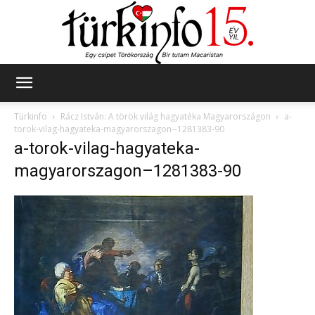
Türkinfo
Türkinfo
Rácz István: A török világ hagyatéka Magyarországon
a-
torok-vilag-hagyateka-magyarorszagon--1281383-90
a-torok-vilag-hagyateka-
magyarorszagon–1281383-90