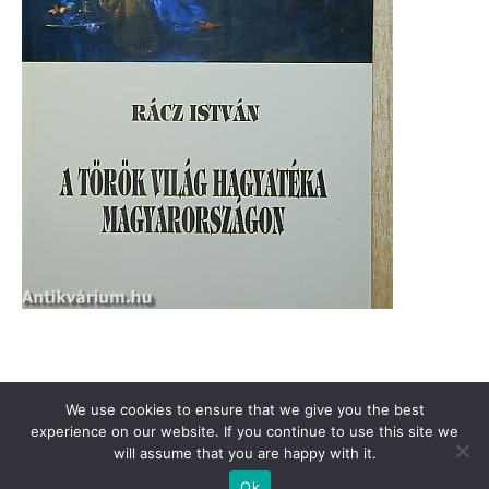
Támogasd a Türkinfót!
Kiadványaink
Médiaajánlat
We use cookies to ensure that we give you the best
Impresszum
Adatkezelési Tájékoztató
ÁSZF
Alapítvány
experience on our website. If you continue to use this site we
will assume that you are happy with it.
Rólunk
Kapcsolat
Ok