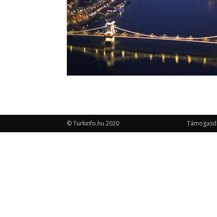
© Turkinfo.hu 2020
Támogasd a