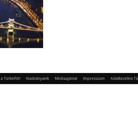
 Türkinfót!
Kiadványaink
Médiaajánlat
Impresszum
Adatkezelési Tá