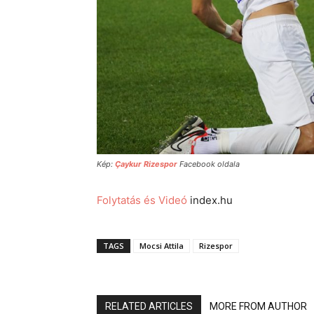
Kép:
Çaykur Rizespor
Facebook oldala
Folytatás és Videó
index.hu
TAGS
Mocsi Attila
Rizespor
RELATED ARTICLES
MORE FROM AUTHOR