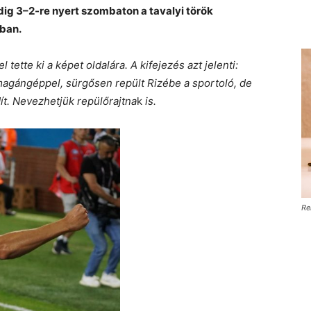
ig 3–2-re nyert szombaton a tavalyi török
ban.
ette ki a képet oldalára. A kifejezés azt jelenti:
magángéppel, sürgősen repült Rizébe a sportoló, de
ít. Nevezhetjük repülőrajtna
k
is.
Re