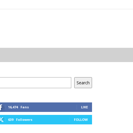
resés
Search
16,474
Fans
LIKE
639
Followers
FOLLOW