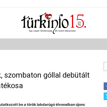
Türkinfo
Ke
, szombaton góllal debütált
átékosa
mutatkozott be a török labdarúgó élvonalban újonc