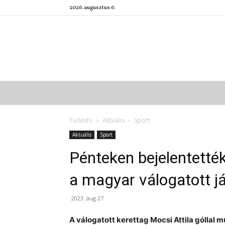
2026. augusztus 6.
Türkinfo
Aktuális
Sport
Aktuális
Sport
Pénteken bejelentették
a magyar válogatott j
2023. aug 27.
A válogatott kerettag Mocsi Attila góllal 