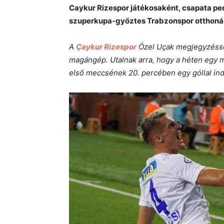
Caykur Rizespor játékosaként, csapata ped
szuperkupa-győztes Trabzonspor otthoná
A
Çaykur Rizespor
Özel Uçak megjegyzéssel t
magángép. Utalnak arra, hogy a héten egy 
első meccsének 20. percében egy góllal ind