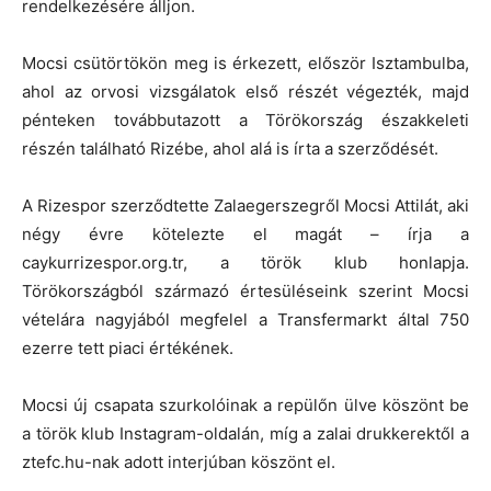
rendelkezésére álljon.
Mocsi csütörtökön meg is érkezett, először Isztambulba,
ahol az orvosi vizsgálatok első részét végezték, majd
pénteken továbbutazott a Törökország északkeleti
részén található Rizébe, ahol alá is írta a szerződését.
A Rizespor szerződtette Zalaegerszegről Mocsi Attilát, aki
négy évre kötelezte el magát – írja a
caykurrizespor.org.tr, a török klub honlapja.
Törökországból származó értesüléseink szerint Mocsi
vételára nagyjából megfelel a Transfermarkt által 750
ezerre tett piaci értékének.
Mocsi új csapata szurkolóinak a repülőn ülve köszönt be
a török klub Instagram-oldalán, míg a zalai drukkerektől a
ztefc.hu-nak adott interjúban köszönt el.