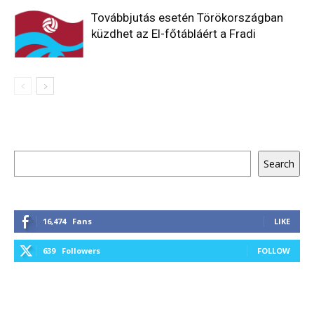
Továbbjutás esetén Törökországban
küzdhet az El-főtábláért a Fradi
Keresés
Search
16,474
Fans
LIKE
639
Followers
FOLLOW