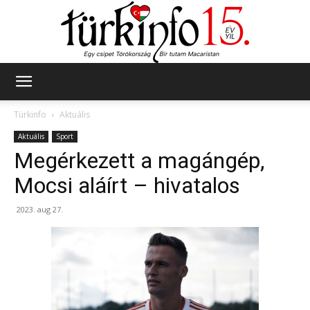
Türkinfo
Türkinfo
Aktuális
Aktuális
Sport
Megérkezett a magángép,
Mocsi aláírt – hivatalos
2023. aug 27.