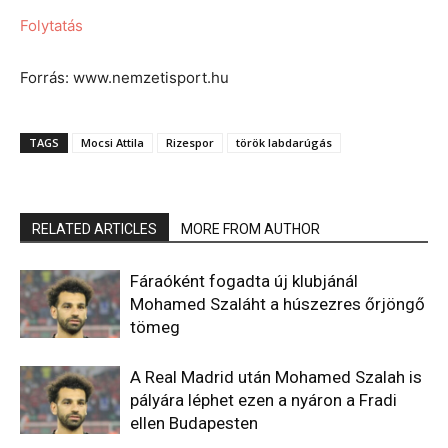
Folytatás
Forrás: www.nemzetisport.hu
TAGS
Mocsi Attila
Rizespor
török labdarúgás
RELATED ARTICLES
MORE FROM AUTHOR
Fáraóként fogadta új klubjánál
Mohamed Szaláht a húszezres őrjöngő
tömeg
A Real Madrid után Mohamed Szalah is
pályára léphet ezen a nyáron a Fradi
ellen Budapesten