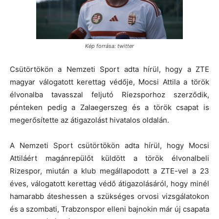
Kép forrása: twitter
Csütörtökön a Nemzeti Sport adta hírül, hogy a ZTE
magyar válogatott kerettag védője, Mocsi Attila a török
élvonalba tavasszal feljutó Riezsporhoz szerződik,
pénteken pedig a Zalaegerszeg és a török csapat is
megerősítette az átigazolást hivatalos oldalán.
A Nemzeti Sport csütörtökön adta hírül, hogy Mocsi
Attiláért magánrepülőt küldött a török élvonalbeli
Rizespor, miután a klub megállapodott a ZTE-vel a 23
éves, válogatott kerettag védő átigazolásáról, hogy minél
hamarabb áteshessen a szükséges orvosi vizsgálatokon
és a szombati, Trabzonspor elleni bajnokin már új csapata