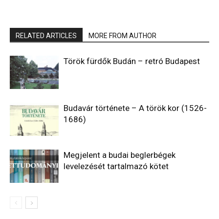
RELATED ARTICLES
MORE FROM AUTHOR
Török fürdők Budán – retró Budapest
Budavár története – A török kor (1526-
1686)
Megjelent a budai beglerbégek
levelezését tartalmazó kötet