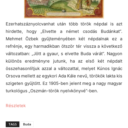
Ezerhatszáznyolcvanhat után több török népdal is azt
hirdette, hogy „Elvette a német csodás Budánkat”.
Mehmet Özbek gyűjteményében két népdalnak ez a
refrénje, egy harmadikban ötször tér vissza a következő
változatban: „Jött a gyaur, s elvette Buda várát”. Nagyon
különös eredményre jutunk, ha az első két népdalt
összehasonlítjuk azzal a változattal, melyet Kúnos Ignác
Orsova mellett az egykori Ada Kále nevű, törökök lakta kis
szigeten gyűjtött. Ez 1905-ben jelent meg a nagy magyar
turkológus „Oszmán-török nyelvkönyvé”-ben.
Részletek
TAGS
Buda