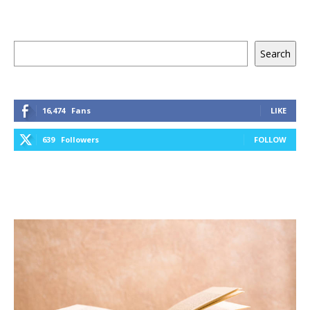
Keresés
Search
16,474
Fans
LIKE
639
Followers
FOLLOW