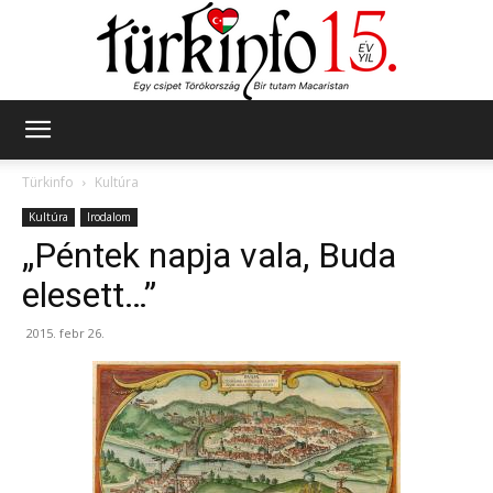
Türkinfo
Türkinfo
Kultúra
Kultúra
Irodalom
„Péntek napja vala, Buda
elesett…”
2015. febr 26.